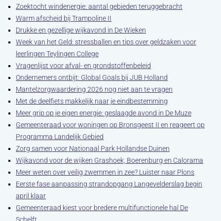
Zoektocht windenergie: aantal gebieden teruggebracht
Warm afscheid bij Trampoline II
Drukke en gezellige wijkavond in De Wieken
Week van het Geld: stressballen en tips over geldzaken voor
leerlingen Teylingen College
Vragenlijst voor afval- en grondstoffenbeleid
Ondernemers ontbijt: Global Goals bij JUB Holland
Mantelzorgwaardering 2026 nog niet aan te vragen
Met de deelfiets makkelijk naar je eindbestemming
Meer grip op je eigen energie: geslaagde avond in De Muze
Gemeenteraad voor woningen op Bronsgeest II en reageert op
Programma Landelijk Gebied
Zorg samen voor Nationaal Park Hollandse Duinen
Wijkavond voor de wijken Grashoek, Boerenburg en Calorama
Meer weten over veilig zwemmen in zee? Luister naar Plons
Eerste fase aanpassing strandopgang Langevelderslag begin
april klaar
Gemeenteraad kiest voor bredere multifunctionele hal De
Schelft