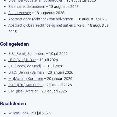
Bloemverkoopster en bollenrooier
– 18 augustus 2025
Balancerende kinderen
– 18 augustus 2025
Albert Verwey
– 18 augustus 2025
Abstract open rechthoek van bolvormen
– 18 augustus 2025
Abstract globaal rechthoekig met gat en cirkels
– 18 augustus
2025
Collegeleden
B.B. (Bernt) Schneiders
– 10 juli 2026
I.B.P. (Ivar) Krüse
– 10 juli 2026
J.L. (Jordy) de Mooij
– 10 juli 2026
D.T.C. (Dennis) Salman
– 20 januari 2026
M. (Martijn) Kortleven
– 20 januari 2026
P.J.T. (Pim) van Strien
– 20 januari 2026
E.M. (Ilse) Overzier
– 20 januari 2026
Raadsleden
Willem Hoek
– 21 juli 2026