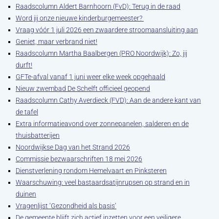
Raadscolumn Aldert Barnhoorn (FvD): Terug in de raad
Word jij onze nieuwe kinderburgemeester?
Vraag vóór 1 juli 2026 een zwaardere stroomaansluiting aan
Geniet, maar verbrand niet!
Raadscolumn Martha Baalbergen (PRO Noordwijk): Zo, jij
durft!
GFTe-afval vanaf 1 juni weer elke week opgehaald
Nieuw zwembad De Schelft officieel geopend
Raadscolumn Cathy Averdieck (FVD): Aan de andere kant van
de tafel
Extra informatieavond over zonnepanelen, salderen en de
thuisbatterijen
Noordwijkse Dag van het Strand 2026
Commissie bezwaarschriften 18 mei 2026
Dienstverlening rondom Hemelvaart en Pinksteren
Waarschuwing: veel bastaardsatijnrupsen op strand en in
duinen
Vragenlijst ‘Gezondheid als basis’
De gemeente blijft zich actief inzetten voor een veiligere