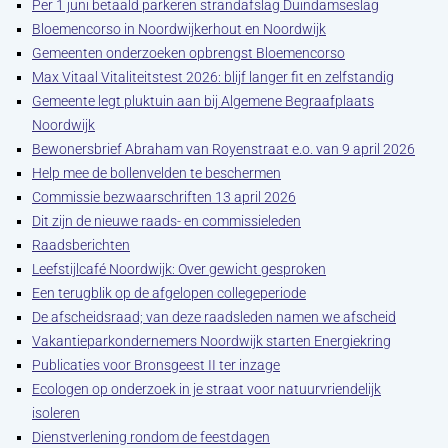
Per 1 juni betaald parkeren strandafslag Duindamseslag
Bloemencorso in Noordwijkerhout en Noordwijk
Gemeenten onderzoeken opbrengst Bloemencorso
Max Vitaal Vitaliteitstest 2026: blijf langer fit en zelfstandig
Gemeente legt pluktuin aan bij Algemene Begraafplaats
Noordwijk
Bewonersbrief Abraham van Royenstraat e.o. van 9 april 2026
Help mee de bollenvelden te beschermen
Commissie bezwaarschriften 13 april 2026
Dit zijn de nieuwe raads- en commissieleden
Raadsberichten
Leefstijlcafé Noordwijk: Over gewicht gesproken
Een terugblik op de afgelopen collegeperiode
De afscheidsraad; van deze raadsleden namen we afscheid
Vakantieparkondernemers Noordwijk starten Energiekring
Publicaties voor Bronsgeest II ter inzage
Ecologen op onderzoek in je straat voor natuurvriendelijk
isoleren
Dienstverlening rondom de feestdagen