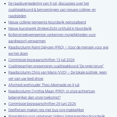
De raadsvergadering van 9 juli; discussies over het
coalitieakkoord & benoemingen van nieuwe college- en
raadsleden
Nieuw college gemeente Noordwijk geïnstalleerd
Nieuw kunstwerk StrekenZicht onthuld in Noordwijk
Bollenstreekgemeenten verkennen mogelijkheden voor
aardgasvrij verwarmen
Raadscolumn Rami Qalyoen (PRO) – Voor de mensen voor wie
we het doen
Commissie bezwaarschriften 13 juli 2026
Coalitiepartijen presenteren coalitieakkoord ‘De regie terug!’
Raadscolumn Chris van Maris (VVD) – De lokale politiek: geen
ver-van-uw-bed-show
Afscheid wethouder Theo Alkemade op 9 juli
Raadscolumn Cynthia Maan (PRO): Is onze achtertuin
belangrijker dan onze toekomst?
Commissie bezwaarschriften 29 juni 2026
Deelfietsen maken reis met bus nog makkelijker
Waardering voor veteranen tijdens Veteranendag Noordwijk