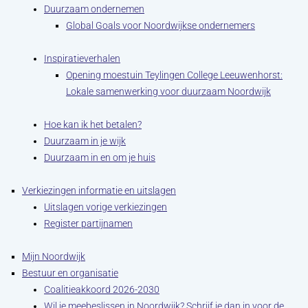
Duurzaam ondernemen
Global Goals voor Noordwijkse ondernemers
Inspiratieverhalen
Opening moestuin Teylingen College Leeuwenhorst:
Lokale samenwerking voor duurzaam Noordwijk
Hoe kan ik het betalen?
Duurzaam in je wijk
Duurzaam in en om je huis
Verkiezingen informatie en uitslagen
Uitslagen vorige verkiezingen
Register partijnamen
Mijn Noordwijk
Bestuur en organisatie
Coalitieakkoord 2026-2030
Wil je meebeslissen in Noordwijk? Schrijf je dan in voor de