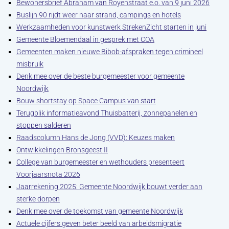
Bewonersbrief Abraham van Royenstraat e.o. van 9 juni 2026
Buslijn 90 rijdt weer naar strand, campings en hotels
Werkzaamheden voor kunstwerk StrekenZicht starten in juni
Gemeente Bloemendaal in gesprek met COA
Gemeenten maken nieuwe Bibob-afspraken tegen crimineel
misbruik
Denk mee over de beste burgemeester voor gemeente
Noordwijk
Bouw shortstay op Space Campus van start
Terugblik informatieavond Thuisbatterij, zonnepanelen en
stoppen salderen
Raadscolumn Hans de Jong (VVD): Keuzes maken
Ontwikkelingen Bronsgeest II
College van burgemeester en wethouders presenteert
Voorjaarsnota 2026
Jaarrekening 2025: Gemeente Noordwijk bouwt verder aan
sterke dorpen
Denk mee over de toekomst van gemeente Noordwijk
Actuele cijfers geven beter beeld van arbeidsmigratie