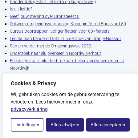
Paddentrek gestart: let extra op langs de weg
Is dit liefde?
Geef jouw mening over Bronsgeest II
Ontwerp omgevingsvergunning Koningin Astrid Boulevard 50
Cursus Doortrappen: veiliger fietsen voor 60+fietsers
Leo Salman benoemd tot Lid in de Orde van Oranje-Nassau
Samen verder met de Omgevingsvisie 2050
Onderzoek naar sluipverkeer in Noordwijkerhout
Feestelijke start pilot herbruikbare bekers bij evenementen in
Noordwijk
Tweede inloopbijeenkomst Vuurtorenplein
Cookies & Privacy
Innovatieprijs voor Hogervorst uit Noordwijkerhout
Besluit en uitleg straatnamen Bronsgeest
Wij gebruiken cookies om de gebruikerservaring te
Bouwontwikkeling aan boulevard gestart
verbeteren. Lees hierover meer in onze
Raadscolumn Jordy de Mooij (CDA): Niet alles wat kan, moet
privacyverklaring
Geluid van militaire vliegtuigen tijdens oefening op Schiphol
Bewonersbrief Abraham van Royenstraat e.o. van 21 januari
Instellingen
Alles afwijzen
Alles accepteren
2026
Raadscolumn Karin Meiland (NZLokaal): Bouwen voor onze