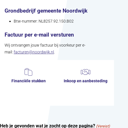
Grondbedrijf gemeente Noordwijk
Btw-nummer: NL8257.92.150.B02
Factuur per e-mail versturen
Wij ontvangen jouw factuur bij voorkeur per e-
(opent in nieuw tabblad)
mail:
facturen@noordwijk.nl
.
Financiële stukken
Inkoop en aanbesteding
Heb je gevonden wat je zocht op deze pagina?
(Vereist)