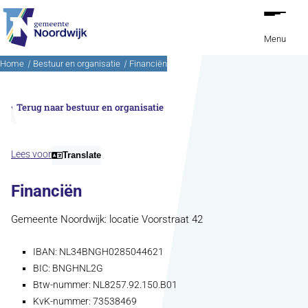
Ga naar de inhoud
Menu
Home
Bestuur en organisatie
Financiën
Terug naar bestuur en organisatie
Lees voor
Translate
Financiën
Gemeente Noordwijk: locatie Voorstraat 42
IBAN: NL34BNGH0285044621
BIC: BNGHNL2G
Btw-nummer: NL8257.92.150.B01
KvK-nummer: 73538469