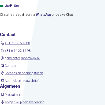
Ja
Nee
Of stel je vraag direct via
WhatsApp
of de Live Chat
Contact
+31 71 36 60 000
+31 6 14 22 14 98
gemeente@noordwijk.nl
(opent in nieuw tabblad)
Contact
(opent in nieuw tabblad)
Locaties en openingstijden
(opent in nieuw tabblad)
Aanmelden nieuwsbrief
Algemeen
(opent in nieuw tabblad)
Proclaimer
(opent in nieuw tabblad)
Toegankelijkheidsverklaring