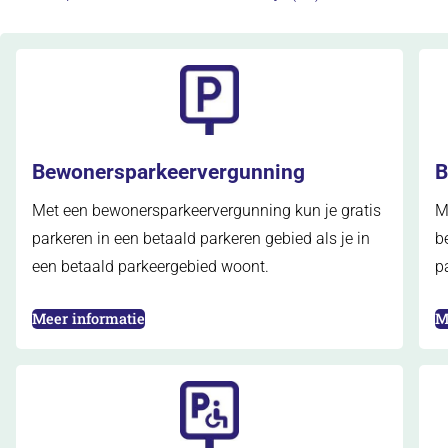
Bewonersparkeervergunning
B
Met een bewonersparkeervergunning kun je gratis
M
parkeren in een betaald parkeren gebied als je in
b
een betaald parkeergebied woont.
p
(opent in nieuw tabblad)
(
Meer informatie
M