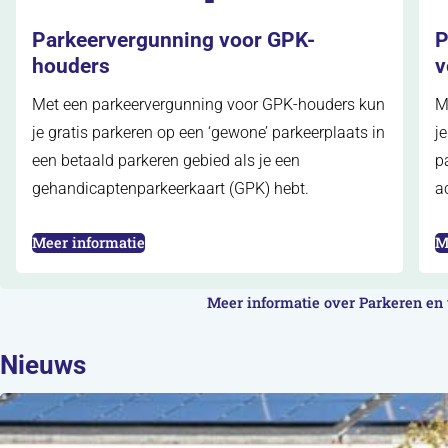
Parkeervergunning voor GPK-
P
houders
v
Met een parkeervergunning voor GPK-houders kun
M
je gratis parkeren op een ‘gewone’ parkeerplaats in
j
een betaald parkeren gebied als je een
p
gehandicaptenparkeerkaart (GPK) hebt.
a
(opent in nieuw tabblad)
(
Meer informatie
M
Meer informatie over Parkeren en
Nieuws