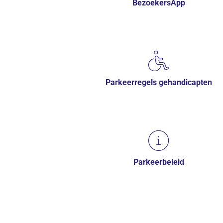
BezoekersApp
Parkeerregels gehandicapten
(opent in 
Parkeerbeleid