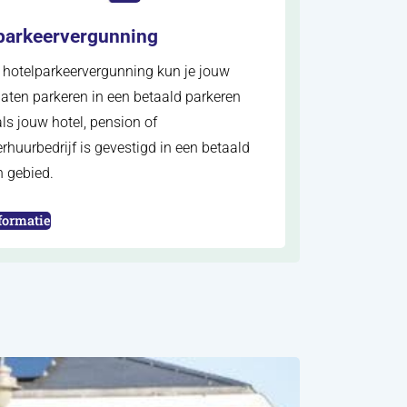
parkeervergunning
 hotelparkeervergunning kun je jouw
aten parkeren in een betaald parkeren
ls jouw hotel, pension of
huurbedrijf is gevestigd in een betaald
n gebied.
n nieuw tabblad)
formatie