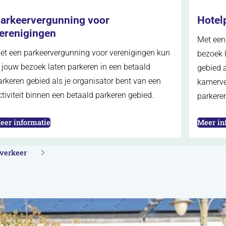
arkeervergunning voor
Hotel
erenigingen
Met een
et een parkeervergunning voor verenigingen kun
bezoek l
e jouw bezoek laten parkeren in een betaald
gebied a
arkeren gebied als je organisator bent van een
kamerver
ctiviteit binnen een betaald parkeren gebied.
parkere
opent in nieuw tabblad)
(opent i
eer informatie
Meer in
 verkeer