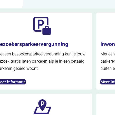
ezoekersparkeervergunning
Inwon
et een bezoekersparkeervergunning kun je jouw
Met een
ezoek gratis laten parkeren als je in een betaald
parkeren
arkeren gebied woont.
buiten 
opent in nieuw tabblad)
(opent i
eer informatie
Meer in