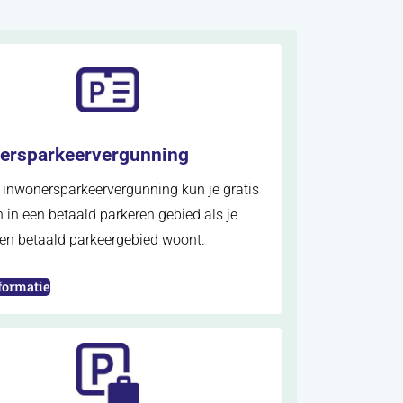
ersparkeervergunning
 inwonersparkeervergunning kun je gratis
 in een betaald parkeren gebied als je
een betaald parkeergebied woont.
n nieuw tabblad)
formatie