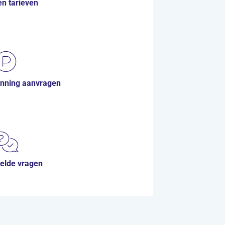
n tarieven
nning aanvragen
(opent in nieuw tabblad)
elde vragen