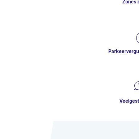
Zones e
Parkeervergu
nieuw tabblad)
Veelgest