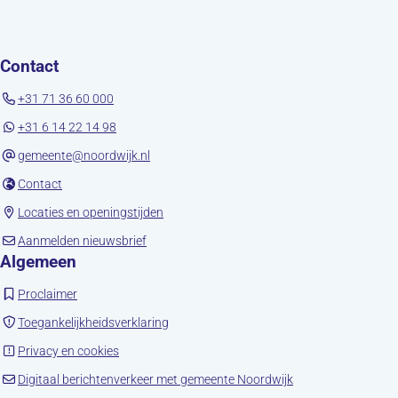
Contact
+31 71 36 60 000
+31 6 14 22 14 98
gemeente@noordwijk.nl
(opent in nieuw tabblad)
Contact
(opent in nieuw tabblad)
Locaties en openingstijden
(opent in nieuw tabblad)
Aanmelden nieuwsbrief
Algemeen
(opent in nieuw tabblad)
Proclaimer
(opent in nieuw tabblad)
Toegankelijkheidsverklaring
(opent in nieuw tabblad)
Privacy en cookies
(opent in nieuw tab
Digitaal berichtenverkeer met gemeente Noordwijk