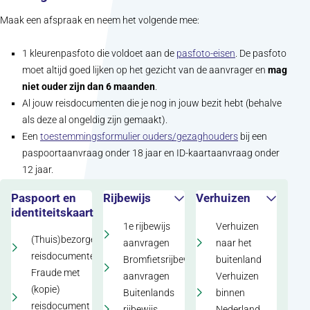
Maak een afspraak en neem het volgende mee:
(opent in nieuw t
1 kleurenpasfoto die voldoet aan de
pasfoto-eisen
. De pasfoto
moet altijd goed lijken op het gezicht van de aanvrager en
mag
niet ouder zijn dan 6 maanden
.
Al jouw reisdocumenten die je nog in jouw bezit hebt (behalve
als deze al ongeldig zijn gemaakt).
(opent in nieuw 
Een
toestemmingsformulier ouders/gezaghouders
bij een
paspoortaanvraag onder 18 jaar en ID-kaartaanvraag onder
12 jaar.
Paspoort en
Rijbewijs
Verhuizen
identiteitskaart
1e rijbewijs
Verhuizen
(Thuis)bezorgen
aanvragen
naar het
reisdocumenten
Bromfietsrijbewijs
buitenland
Fraude met
aanvragen
Verhuizen
(kopie)
Buitenlands
binnen
reisdocument
rijbewijs
Nederland