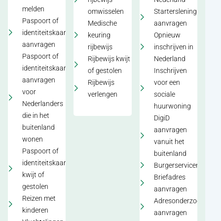
melden
omwisselen
Starterslening
Paspoort of
Medische
aanvragen
identiteitskaart
keuring
Opnieuw
aanvragen
rijbewijs
inschrijven in
Paspoort of
Rijbewijs kwijt
Nederland
identiteitskaart
of gestolen
Inschrijven
aanvragen
Rijbewijs
voor een
voor
verlengen
sociale
Nederlanders
huurwoning
die in het
DigiD
buitenland
aanvragen
wonen
vanuit het
Paspoort of
buitenland
identiteitskaart
Burgerservicenumme
kwijt of
Briefadres
gestolen
aanvragen
Reizen met
Adresonderzoek
kinderen
aanvragen