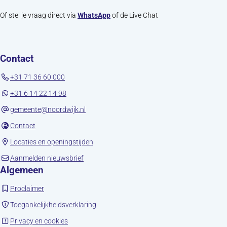
Of stel je vraag direct via
WhatsApp
of de Live Chat
Contact
+31 71 36 60 000
+31 6 14 22 14 98
gemeente@noordwijk.nl
(opent in nieuw tabblad)
Contact
(opent in nieuw tabblad)
Locaties en openingstijden
(opent in nieuw tabblad)
Aanmelden nieuwsbrief
Algemeen
(opent in nieuw tabblad)
Proclaimer
(opent in nieuw tabblad)
Toegankelijkheidsverklaring
(opent in nieuw tabblad)
Privacy en cookies