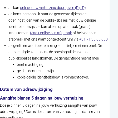
(opent in nieuw tab
Je kan
online jouw verhuizing doorgeven (DigiD)
.
Je komt persoonlijk naar de gemeente tijdens de
openingstijden van de publieksbalies met jouw geldige
identiteitsbewijs. Je kan alleen op afspraak (gratis)
(opent in nieuw tabblad)
langskomen.
Maak online een afspraak
of bel voor een
afspraak met ons Klantcontactcentrum via
+31 71 36 60 000
.
Je geeft iemand toestemming schriftelijk met een brief. De
gemachtigde kan tijdens de openingstijden van de
publieksbalies langskomen. De gemachtigde neemt mee:
brief machtiging;
geldig identiteitsbewijs;
kopie geldig identiteitsbewijs volmachtgever.
Datum van adreswijziging
Aangifte binnen 5 dagen na jouw verhuizing
Doe je binnen 5 dagen na jouw verhuizing aangifte van jouw
adreswijziging? Dan is de datum van verhuizing de datum van