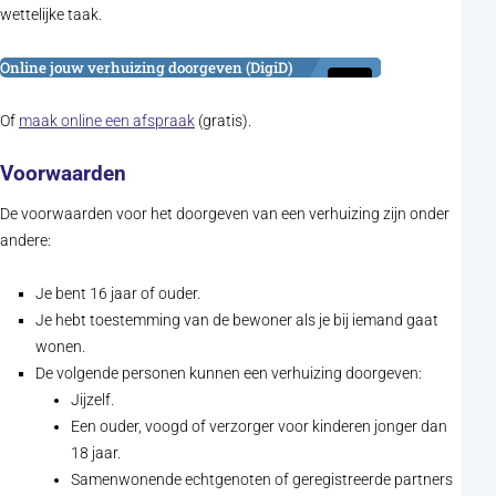
wettelijke taak.
(opent in nieuw tabblad)
Online jouw verhuizing doorgeven (DigiD)
(opent in nieuw tabblad)
Of
maak online een afspraak
(gratis).
Voorwaarden
De voorwaarden voor het doorgeven van een verhuizing zijn onder
andere:
Je bent 16 jaar of ouder.
Je hebt toestemming van de bewoner als je bij iemand gaat
wonen.
De volgende personen kunnen een verhuizing doorgeven:
Jijzelf.
Een ouder, voogd of verzorger voor kinderen jonger dan
18 jaar.
Samenwonende echtgenoten of geregistreerde partners