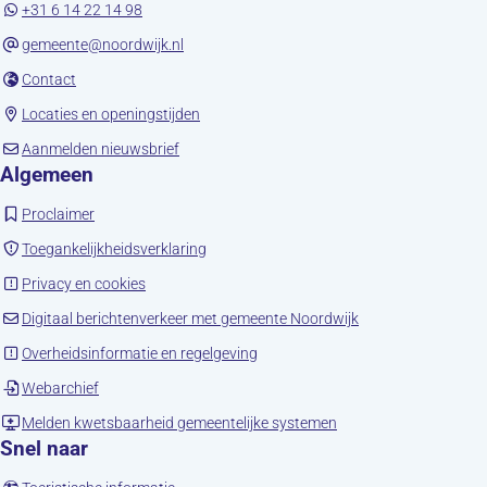
+31 6 14 22 14 98
gemeente@noordwijk.nl
(opent in nieuw tabblad)
Contact
(opent in nieuw tabblad)
Locaties en openingstijden
(opent in nieuw tabblad)
Aanmelden nieuwsbrief
Algemeen
(opent in nieuw tabblad)
Proclaimer
(opent in nieuw tabblad)
Toegankelijkheidsverklaring
(opent in nieuw tabblad)
Privacy en cookies
(opent in nieuw tab
Digitaal berichtenverkeer met gemeente Noordwijk
(opent in nieuw tabblad)
Overheidsinformatie en regelgeving
(opent in nieuw tabblad)
Webarchief
(opent in nieuw tabbla
Melden kwetsbaarheid gemeentelijke systemen
Snel naar