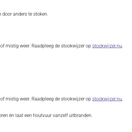
n door anders te stoken.
(ope
il of mistig weer. Raadpleeg de stookwijzer op
stookwijzer.nu
.
(ope
il of mistig weer. Raadpleeg de stookwijzer op
stookwijzer.nu
.
oren én laat een houtvuur vanzelf uitbranden.