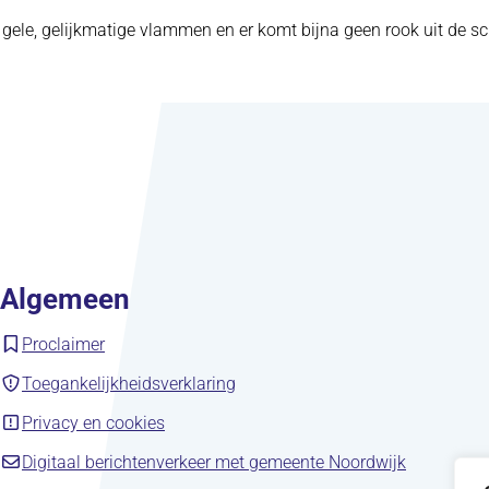
 gele, gelijkmatige vlammen en er komt bijna geen rook uit de s
Algemeen
(opent in nieuw tabblad)
Proclaimer
(opent in nieuw tabblad)
Toegankelijkheidsverklaring
(opent in nieuw tabblad)
Privacy en cookies
(opent in 
Digitaal berichtenverkeer met gemeente Noordwijk