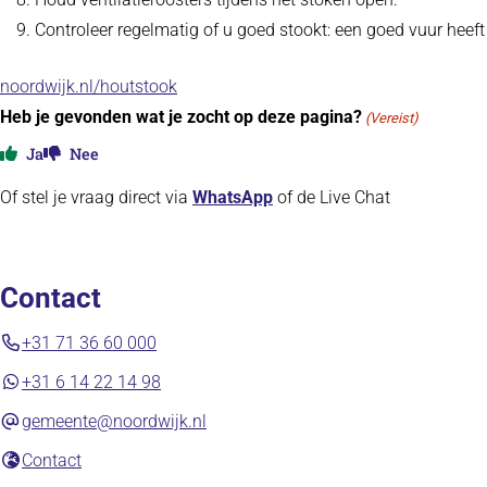
Controleer regelmatig of u goed stookt: een goed vuur heeft
noordwijk.nl/houtstook
Heb je gevonden wat je zocht op deze pagina?
(Vereist)
Ja
Nee
Of stel je vraag direct via
WhatsApp
of de Live Chat
Contact
+31 71 36 60 000
+31 6 14 22 14 98
gemeente@noordwijk.nl
(opent in nieuw tabblad)
Contact