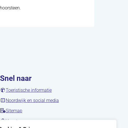
choorsteen.
Snel naar
(opent in nieuw tabblad)
Toeristische informatie
(opent in nieuw tabblad)
Noordwijk en social media
Sitemap
nieuw tabblad)
(opent in nieuw tabblad)
Vacatures