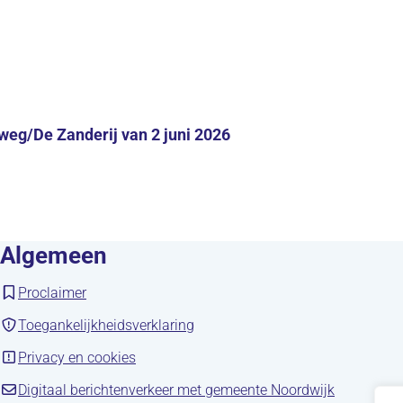
weg/De Zanderij van 2 juni 2026
Algemeen
(opent in nieuw tabblad)
Proclaimer
(opent in nieuw tabblad)
Toegankelijkheidsverklaring
(opent in nieuw tabblad)
Privacy en cookies
(opent in 
Digitaal berichtenverkeer met gemeente Noordwijk