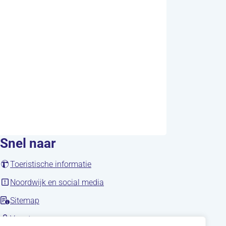
Snel naar
(opent in nieuw tabblad)
Toeristische informatie
(opent in nieuw tabblad)
Noordwijk en social media
Sitemap
nieuw tabblad)
(opent in nieuw tabblad)
Vacatures