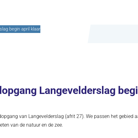
ag begin april klaar
dopgang Langevelderslag begin
opgang van Langevelderslag (afrit 27). We passen het gebied aan
ten van de natuur en de zee.