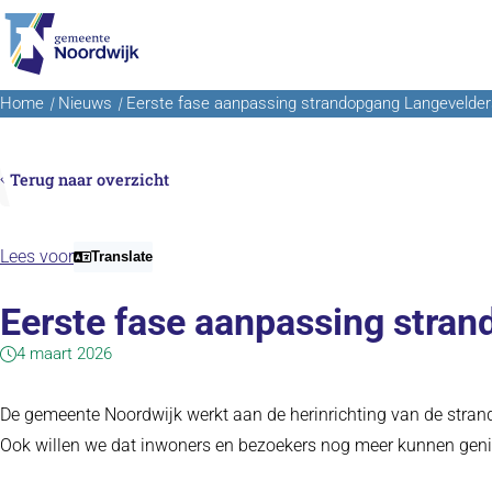
Ga naar de inhoud
Home
Nieuws
Eerste fase aanpassing strandopgang Langeveldersl
Terug naar overzicht
Lees voor
Translate
Eerste fase aanpassing stran
4 maart 2026
De gemeente Noordwijk werkt aan de herinrichting van de strand
Ook willen we dat inwoners en bezoekers nog meer kunnen genie