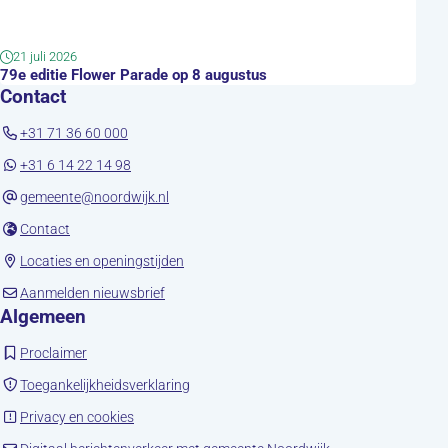
21 juli 2026
79e editie Flower Parade op 8 augustus
Contact
+31 71 36 60 000
+31 6 14 22 14 98
gemeente@noordwijk.nl
(opent in nieuw tabblad)
Contact
(opent in nieuw tabblad)
Locaties en openingstijden
(opent in nieuw tabblad)
Aanmelden nieuwsbrief
Algemeen
(opent in nieuw tabblad)
Proclaimer
(opent in nieuw tabblad)
Toegankelijkheidsverklaring
(opent in nieuw tabblad)
Privacy en cookies