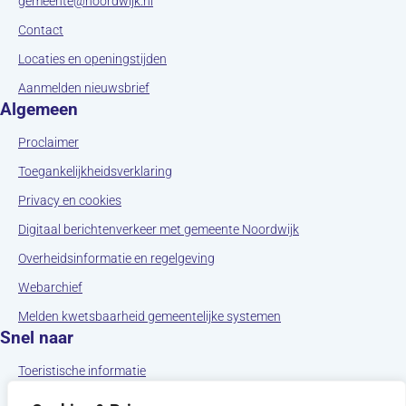
gemeente@noordwijk.nl
(opent in nieuw tabblad)
Contact
(opent in nieuw tabblad)
Locaties en openingstijden
(opent in nieuw tabblad)
Aanmelden nieuwsbrief
Algemeen
(opent in nieuw tabblad)
Proclaimer
(opent in nieuw tabblad)
Toegankelijkheidsverklaring
(opent in nieuw tabblad)
Privacy en cookies
(opent in nieuw tab
Digitaal berichtenverkeer met gemeente Noordwijk
(opent in nieuw tabblad)
Overheidsinformatie en regelgeving
(opent in nieuw tabblad)
Webarchief
(opent in nieuw tabbla
Melden kwetsbaarheid gemeentelijke systemen
Snel naar
(opent in nieuw tabblad)
Toeristische informatie
(opent in nieuw tabblad)
Noordwijk en social media