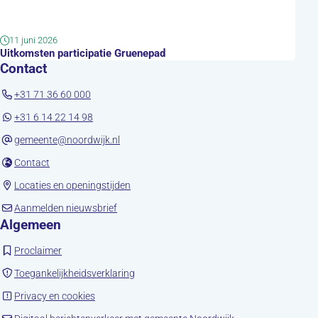
11 juni 2026
Uitkomsten participatie Gruenepad
Contact
+31 71 36 60 000
+31 6 14 22 14 98
gemeente@noordwijk.nl
(opent in nieuw tabblad)
Contact
(opent in nieuw tabblad)
Locaties en openingstijden
(opent in nieuw tabblad)
Aanmelden nieuwsbrief
Algemeen
(opent in nieuw tabblad)
Proclaimer
(opent in nieuw tabblad)
Toegankelijkheidsverklaring
(opent in nieuw tabblad)
Privacy en cookies