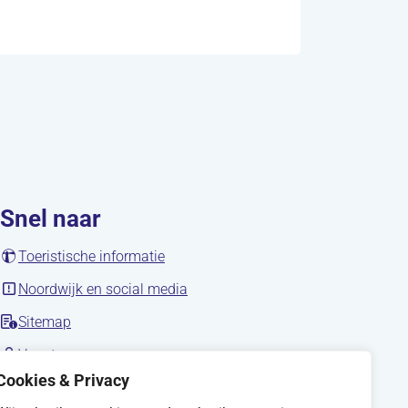
Snel naar
(opent in nieuw tabblad)
Toeristische informatie
(opent in nieuw tabblad)
Noordwijk en social media
Sitemap
nieuw tabblad)
(opent in nieuw tabblad)
Vacatures
Cookies & Privacy