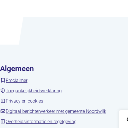
Algemeen
(opent in nieuw tabblad)
Proclaimer
(opent in nieuw tabblad)
Toegankelijkheidsverklaring
(opent in nieuw tabblad)
Privacy en cookies
(opent in 
Digitaal berichtenverkeer met gemeente Noordwijk
(opent in nieuw tabblad)
Overheidsinformatie en regelgeving