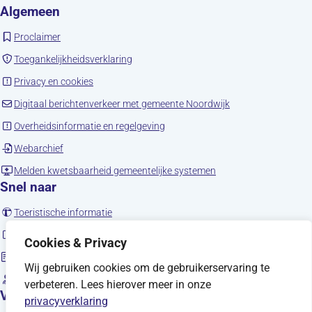
Algemeen
(opent in nieuw tabblad)
Proclaimer
(opent in nieuw tabblad)
Toegankelijkheidsverklaring
(opent in nieuw tabblad)
Privacy en cookies
(opent in nieuw tab
Digitaal berichtenverkeer met gemeente Noordwijk
(opent in nieuw tabblad)
Overheidsinformatie en regelgeving
(opent in nieuw tabblad)
Webarchief
(opent in nieuw tabbla
Melden kwetsbaarheid gemeentelijke systemen
Snel naar
(opent in nieuw tabblad)
Toeristische informatie
(opent in nieuw tabblad)
Noordwijk en social media
Cookies & Privacy
Sitemap
Wij gebruiken cookies om de gebruikerservaring te
(opent in nieuw tabblad)
Vacatures
verbeteren. Lees hierover meer in onze
Volg ons
privacyverklaring