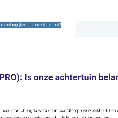
in belangrijker dan onze toekomst?
O): Is onze achtertuin belan
 Chinese stad Chengdu werd dit in recordtempo werkelijkheid. Een
n passagier op een schip waar hij de koers niet mag bepalen.