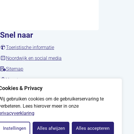
Snel naar
(opent in nieuw tabblad)
Toeristische informatie
(opent in nieuw tabblad)
Noordwijk en social media
Sitemap
nieuw tabblad)
(opent in nieuw tabblad)
Vacatures
Cookies & Privacy
Wij gebruiken cookies om de gebruikerservaring te
verbeteren. Lees hierover meer in onze
uw tabblad)
privacyverklaring
Instellingen
Alles afwijzen
Alles accepteren