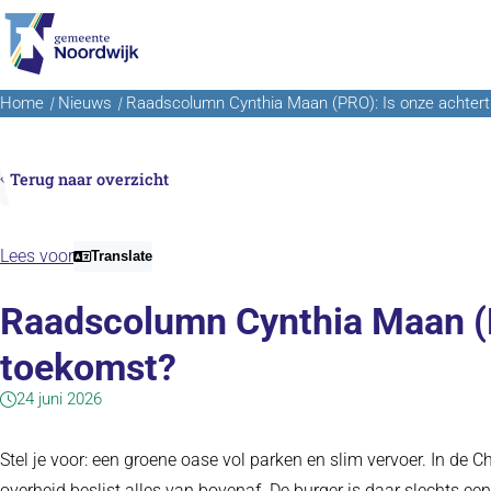
Ga naar de inhoud
Home
Nieuws
Raadscolumn Cynthia Maan (PRO): Is onze achtertu
Terug naar overzicht
Lees voor
Translate
Raadscolumn Cynthia Maan (PR
toekomst?
24 juni 2026
Stel je voor: een groene oase vol parken en slim vervoer. In de
overheid beslist alles van bovenaf. De burger is daar slechts ee