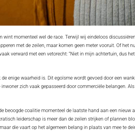
wint momenteel wel de race. Terwijl wij eindeloos discussiëren o
 klapperen met de zeilen, maar komen geen meter vooruit. Of het 
vaak verward met een vetorecht: “Niet in mijn achtertuin, dus he
k de enige waarheid is. Dit egoïsme wordt gevoed door een wankel
de inwoner zich vaak gepasseerd door commerciële belangen. Als
 de beoogde coalitie momenteel de laatste hand aan een nieuw ak
atisch leiderschap is meer dan de zeilen strijken of plannen blo
, maar die vaart op het algemeen belang in plaats van mee te de