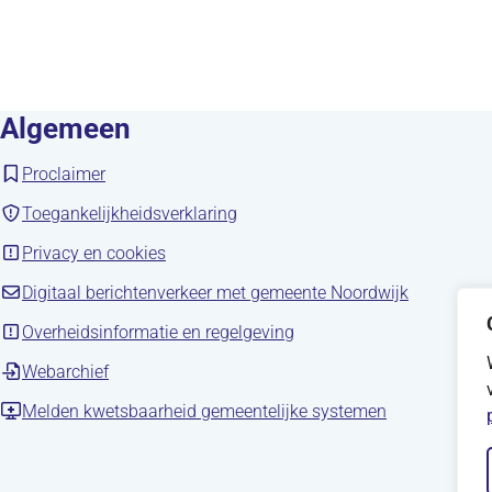
Algemeen
(opent in nieuw tabblad)
Proclaimer
(opent in nieuw tabblad)
Toegankelijkheidsverklaring
(opent in nieuw tabblad)
Privacy en cookies
(opent in 
Digitaal berichtenverkeer met gemeente Noordwijk
(opent in nieuw tabblad)
Overheidsinformatie en regelgeving
(opent in nieuw tabblad)
Webarchief
(opent in nie
Melden kwetsbaarheid gemeentelijke systemen