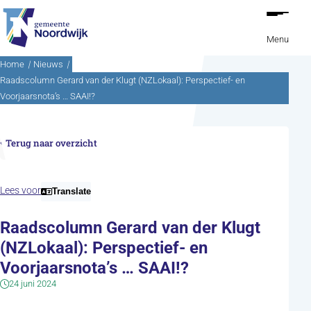
Ga naar de inhoud
Menu
Home
Nieuws
Raadscolumn Gerard van der Klugt (NZLokaal): Perspectief- en
Voorjaarsnota’s … SAAI!?
Terug naar overzicht
Lees voor
Translate
Raadscolumn Gerard van der Klugt
(NZLokaal): Perspectief- en
Voorjaarsnota’s … SAAI!?
24 juni 2024