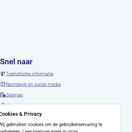
Snel naar
(opent in nieuw tabblad)
Toeristische informatie
(opent in nieuw tabblad)
Noordwijk en social media
Sitemap
nieuw tabblad)
(opent in nieuw tabblad)
Vacatures
Cookies & Privacy
Wij gebruiken cookies om de gebruikerservaring te
verbeteren. Lees hierover meer in onze