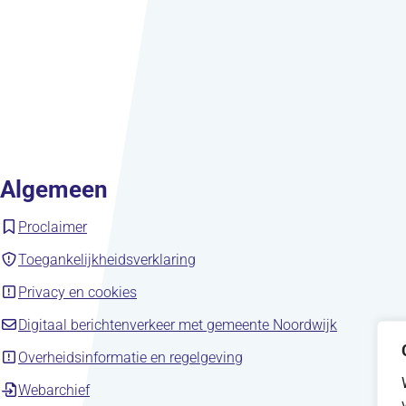
Algemeen
(opent in nieuw tabblad)
Proclaimer
(opent in nieuw tabblad)
Toegankelijkheidsverklaring
(opent in nieuw tabblad)
Privacy en cookies
(opent in 
Digitaal berichtenverkeer met gemeente Noordwijk
(opent in nieuw tabblad)
Overheidsinformatie en regelgeving
(opent in nieuw tabblad)
Webarchief