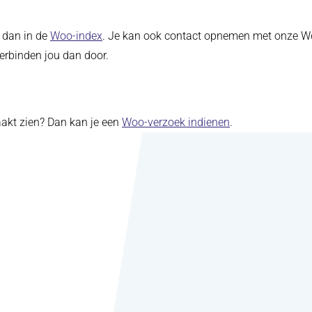
(opent in nieuw tabblad)
k dan in de
Woo-index
. Je kan ook contact opnemen met onze W
 verbinden jou dan door.
aakt zien? Dan kan je een
Woo-verzoek indienen
.