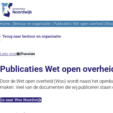
Ga naar de inhoud
Home
Bestuur en organisatie
Publicaties Wet open overheid (Woo
Terug naar bestuur en organisatie
Lees voor
Translate
Publicaties Wet open overhei
Door de Wet open overheid (Woo) wordt naast het openbaar
maken. Veel van de documenten die wij publiceren staan
(opent in nieuw tabblad)
Ga naar Woo Noordwijk