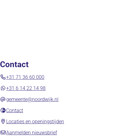
Contact
+31 71 36 60 000
+31 6 14 22 14 98
gemeente@noordwijk.nl
(opent in nieuw tabblad)
Contact
(opent in nieuw tabblad)
Locaties en openingstijden
(opent in nieuw tabblad)
Aanmelden nieuwsbrief