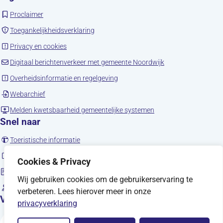
(opent in nieuw tabblad)
Proclaimer
(opent in nieuw tabblad)
Toegankelijkheidsverklaring
(opent in nieuw tabblad)
Privacy en cookies
(opent in nieuw tab
Digitaal berichtenverkeer met gemeente Noordwijk
(opent in nieuw tabblad)
Overheidsinformatie en regelgeving
(opent in nieuw tabblad)
Webarchief
(opent in nieuw tabbla
Melden kwetsbaarheid gemeentelijke systemen
Snel naar
(opent in nieuw tabblad)
Toeristische informatie
(opent in nieuw tabblad)
Noordwijk en social media
Cookies & Privacy
Sitemap
Wij gebruiken cookies om de gebruikerservaring te
(opent in nieuw tabblad)
Vacatures
verbeteren. Lees hierover meer in onze
Volg ons
privacyverklaring