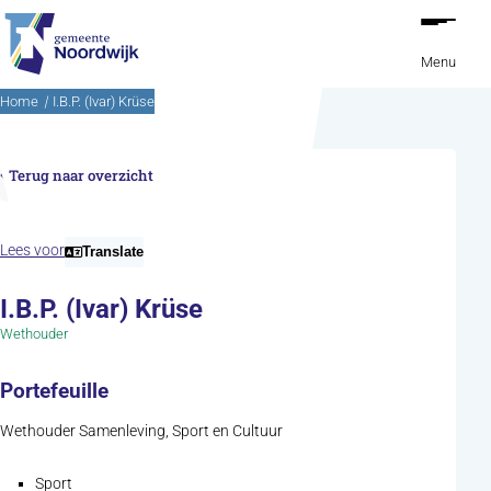
Ga naar de inhoud
Menu
Home
I.B.P. (Ivar) Krüse
Terug naar overzicht
Lees voor
Translate
I.B.P. (Ivar) Krüse
Wethouder
Portefeuille
Wethouder Samenleving, Sport en Cultuur
Sport