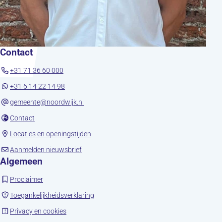
Contact
+31 71 36 60 000
+31 6 14 22 14 98
gemeente@noordwijk.nl
(opent in nieuw tabblad)
Contact
(opent in nieuw tabblad)
Locaties en openingstijden
(opent in nieuw tabblad)
Aanmelden nieuwsbrief
Algemeen
(opent in nieuw tabblad)
Proclaimer
(opent in nieuw tabblad)
Toegankelijkheidsverklaring
(opent in nieuw tabblad)
Privacy en cookies