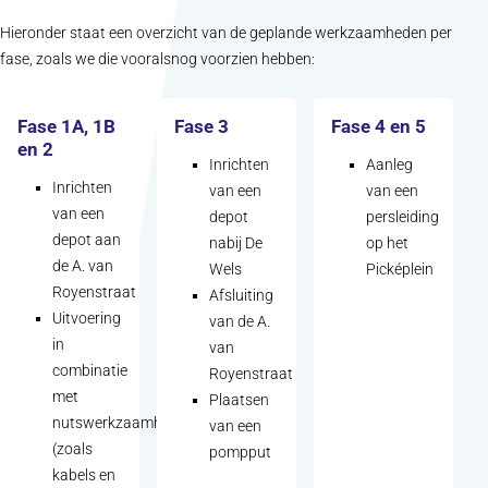
Hieronder staat een overzicht van de geplande werkzaamheden per
fase, zoals we die vooralsnog voorzien hebben:
Fase 1A, 1B
Fase 3
Fase 4 en 5
en 2
Inrichten
Aanleg
Inrichten
van een
van een
van een
depot
persleiding
depot aan
nabij De
op het
de A. van
Wels
Picképlein
Royenstraat
Afsluiting
Uitvoering
van de A.
in
van
combinatie
Royenstraat
met
Plaatsen
nutswerkzaamheden
van een
(zoals
pompput
kabels en