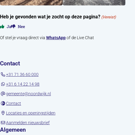
Heb je gevonden wat je zocht op deze pagina?
(Vereist)
Ja
Nee
Of stel je vraag direct via
WhatsApp
of de Live Chat
Contact
+31 71 36 60 000
+31 6 14 22 14 98
gemeente@noordwijk.nl
(opent in nieuw tabblad)
Contact
(opent in nieuw tabblad)
Locaties en openingstijden
(opent in nieuw tabblad)
Aanmelden nieuwsbrief
Algemeen