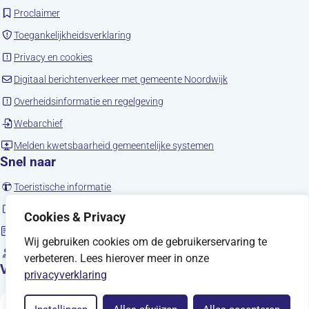
(opent in nieuw tabblad)
Proclaimer
(opent in nieuw tabblad)
Toegankelijkheidsverklaring
(opent in nieuw tabblad)
Privacy en cookies
(opent in nieuw tab
Digitaal berichtenverkeer met gemeente Noordwijk
(opent in nieuw tabblad)
Overheidsinformatie en regelgeving
(opent in nieuw tabblad)
Webarchief
(opent in nieuw tabbla
Melden kwetsbaarheid gemeentelijke systemen
Snel naar
(opent in nieuw tabblad)
Toeristische informatie
(opent in nieuw tabblad)
Noordwijk en social media
Cookies & Privacy
Sitemap
Wij gebruiken cookies om de gebruikerservaring te
(opent in nieuw tabblad)
Vacatures
verbeteren. Lees hierover meer in onze
Volg ons
privacyverklaring
Facebook
X
Instagram
YouTube
LinkedIn
Threads
(opent in nieuw tabblad)
(opent in nieuw tabblad)
(opent in nieuw tabblad)
(opent in nieuw tabblad)
(opent in nieuw tabb
(opent in nieuw