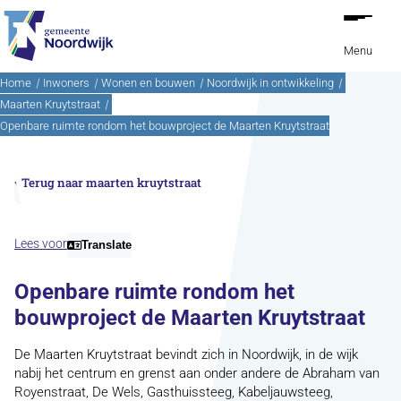
Ga naar de inhoud
Menu
Home
Inwoners
Wonen en bouwen
Noordwijk in ontwikkeling
Maarten Kruytstraat
Openbare ruimte rondom het bouwproject de Maarten Kruytstraat
Terug naar maarten kruytstraat
Lees voor
Translate
Openbare ruimte rondom het
bouwproject de Maarten Kruytstraat
De Maarten Kruytstraat bevindt zich in Noordwijk, in de wijk
nabij het centrum en grenst aan onder andere de Abraham van
Royenstraat, De Wels, Gasthuissteeg, Kabeljauwsteeg,