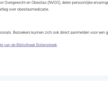
or Overgewicht en Obesitas (NVOO), delen persoonlijke ervarin
 uitleg over obesitasmedicatie.
sionals. Bezoekers kunnen zich ook direct aanmelden voor een gra
(opent in nieuw tabblad)
te van de Bibliotheek Bollenstreek
.