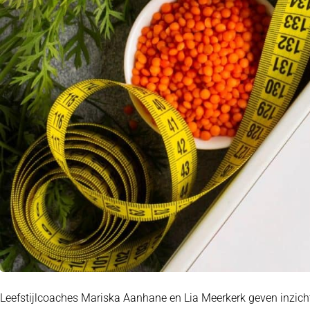
Leefstijlcoaches Mariska Aanhane en Lia Meerkerk geven inzich