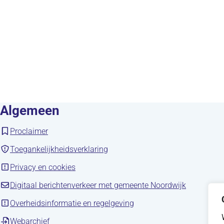
Algemeen
(opent in nieuw tabblad)
Proclaimer
(opent in nieuw tabblad)
Toegankelijkheidsverklaring
(opent in nieuw tabblad)
Privacy en cookies
(opent in 
Digitaal berichtenverkeer met gemeente Noordwijk
(opent in nieuw tabblad)
Overheidsinformatie en regelgeving
(opent in nieuw tabblad)
Webarchief