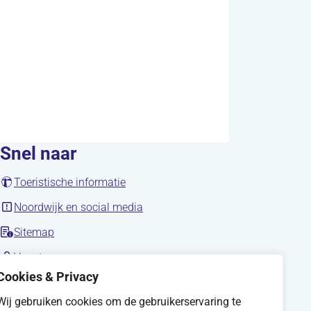
Snel naar
(opent in nieuw tabblad)
Toeristische informatie
(opent in nieuw tabblad)
Noordwijk en social media
Sitemap
nieuw tabblad)
(opent in nieuw tabblad)
Vacatures
Cookies & Privacy
Wij gebruiken cookies om de gebruikerservaring te