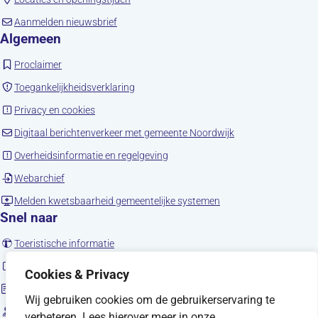
(opent in nieuw tabblad)
Aanmelden nieuwsbrief
Algemeen
(opent in nieuw tabblad)
Proclaimer
(opent in nieuw tabblad)
Toegankelijkheidsverklaring
(opent in nieuw tabblad)
Privacy en cookies
(opent in nieuw tab
Digitaal berichtenverkeer met gemeente Noordwijk
(opent in nieuw tabblad)
Overheidsinformatie en regelgeving
(opent in nieuw tabblad)
Webarchief
(opent in nieuw tabbla
Melden kwetsbaarheid gemeentelijke systemen
Snel naar
(opent in nieuw tabblad)
Toeristische informatie
(opent in nieuw tabblad)
Noordwijk en social media
Cookies & Privacy
Sitemap
Wij gebruiken cookies om de gebruikerservaring te
(opent in nieuw tabblad)
Vacatures
verbeteren. Lees hierover meer in onze