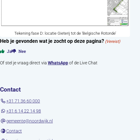
Tekening fase D: locatie Gieterij tot de ‘Belgische Rotonde’
Heb je gevonden wat je zocht op deze pagina?
(Vereist)
Ja
Nee
Of stel je vraag direct via
WhatsApp
of de Live Chat
Contact
+31 71 36 60 000
+31 6 14 22 14 98
gemeente@noordwijk.nl
(opent in nieuw tabblad)
Contact