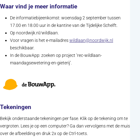
Waar vind je meer informatie
De informatiebijeenkomst: woensdag 2 september tussen
17.00 en 18.00 uur in de kantine van de Tijdelijke Schelft.
Op noordwijk.nl/wildlaan.
(opent in nie
Voor vragen is het e-mailadres
wildlaan@noordwijk.nl
beschikbaar.
In de BouwApp: zoeken op project ‘rec-wildlaan-
maandagsewetering-en-gieterij’.
Tekeningen
Bekijk onderstaande tekeningen per fase. Klik op de tekening om te
vergroten. Lees je op een computer? Ga dan vervolgens met de muis
over de afbeelding en druk 2x op de Ctrl-toets.