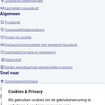
(opent in nieuw tabblad)
Locaties en openingstijden
(opent in nieuw tabblad)
Aanmelden nieuwsbrief
Algemeen
(opent in nieuw tabblad)
Proclaimer
(opent in nieuw tabblad)
Toegankelijkheidsverklaring
(opent in nieuw tabblad)
Privacy en cookies
(opent in nieuw tab
Digitaal berichtenverkeer met gemeente Noordwijk
(opent in nieuw tabblad)
Overheidsinformatie en regelgeving
(opent in nieuw tabblad)
Webarchief
(opent in nieuw tabbla
Melden kwetsbaarheid gemeentelijke systemen
Snel naar
(opent in nieuw tabblad)
Toeristische informatie
(opent in nieuw tabblad)
Noordwijk en social media
Cookies & Privacy
Sitemap
Wij gebruiken cookies om de gebruikerservaring te
(opent in nieuw tabblad)
Vacatures