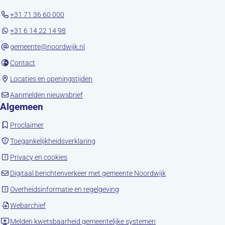
+31 71 36 60 000
+31 6 14 22 14 98
gemeente@noordwijk.nl
(opent in nieuw tabblad)
Contact
(opent in nieuw tabblad)
Locaties en openingstijden
(opent in nieuw tabblad)
Aanmelden nieuwsbrief
Algemeen
(opent in nieuw tabblad)
Proclaimer
(opent in nieuw tabblad)
Toegankelijkheidsverklaring
(opent in nieuw tabblad)
Privacy en cookies
(opent in nieuw tab
Digitaal berichtenverkeer met gemeente Noordwijk
(opent in nieuw tabblad)
Overheidsinformatie en regelgeving
(opent in nieuw tabblad)
Webarchief
(opent in nieuw tabbla
Melden kwetsbaarheid gemeentelijke systemen