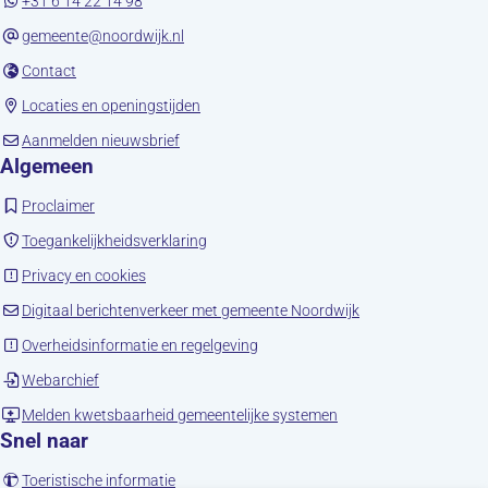
+31 6 14 22 14 98
gemeente@noordwijk.nl
(opent in nieuw tabblad)
Contact
(opent in nieuw tabblad)
Locaties en openingstijden
(opent in nieuw tabblad)
Aanmelden nieuwsbrief
Algemeen
(opent in nieuw tabblad)
Proclaimer
(opent in nieuw tabblad)
Toegankelijkheidsverklaring
(opent in nieuw tabblad)
Privacy en cookies
(opent in nieuw tab
Digitaal berichtenverkeer met gemeente Noordwijk
(opent in nieuw tabblad)
Overheidsinformatie en regelgeving
(opent in nieuw tabblad)
Webarchief
(opent in nieuw tabbla
Melden kwetsbaarheid gemeentelijke systemen
Snel naar
(opent in nieuw tabblad)
Toeristische informatie