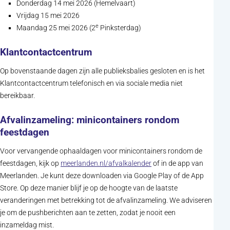
Donderdag 14 mei 2026 (Hemelvaart)
Vrijdag 15 mei 2026
e
Maandag 25 mei 2026 (2
Pinksterdag)
Klantcontactcentrum
Op bovenstaande dagen zijn alle publieksbalies gesloten en is het
Klantcontactcentrum telefonisch en via sociale media niet
bereikbaar.
Afvalinzameling: minicontainers rondom
feestdagen
Voor vervangende ophaaldagen voor minicontainers rondom de
(opent in nieuw tabblad)
feestdagen, kijk op
meerlanden.nl/afvalkalender
of in de app van
Meerlanden. Je kunt deze downloaden via Google Play of de App
Store. Op deze manier blijf je op de hoogte van de laatste
veranderingen met betrekking tot de afvalinzameling. We adviseren
je om de pushberichten aan te zetten, zodat je nooit een
inzameldag mist.