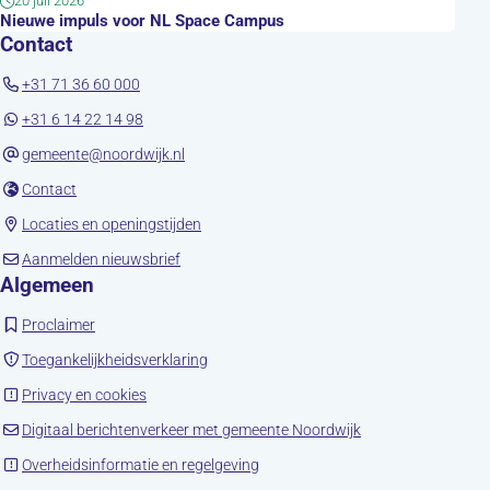
20 juli 2026
Nieuwe impuls voor NL Space Campus
Contact
+31 71 36 60 000
+31 6 14 22 14 98
gemeente@noordwijk.nl
(opent in nieuw tabblad)
Contact
(opent in nieuw tabblad)
Locaties en openingstijden
(opent in nieuw tabblad)
Aanmelden nieuwsbrief
Algemeen
(opent in nieuw tabblad)
Proclaimer
(opent in nieuw tabblad)
Toegankelijkheidsverklaring
(opent in nieuw tabblad)
Privacy en cookies
(opent in nieuw tab
Digitaal berichtenverkeer met gemeente Noordwijk
(opent in nieuw tabblad)
Overheidsinformatie en regelgeving