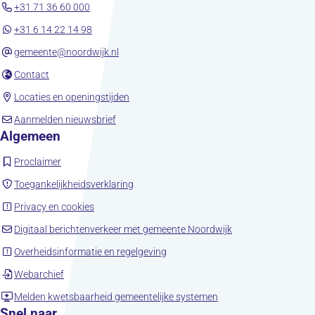
+31 71 36 60 000
+31 6 14 22 14 98
gemeente@noordwijk.nl
(opent in nieuw tabblad)
Contact
(opent in nieuw tabblad)
Locaties en openingstijden
(opent in nieuw tabblad)
Aanmelden nieuwsbrief
Algemeen
(opent in nieuw tabblad)
Proclaimer
(opent in nieuw tabblad)
Toegankelijkheidsverklaring
(opent in nieuw tabblad)
Privacy en cookies
(opent in nieuw tab
Digitaal berichtenverkeer met gemeente Noordwijk
(opent in nieuw tabblad)
Overheidsinformatie en regelgeving
(opent in nieuw tabblad)
Webarchief
(opent in nieuw tabbla
Melden kwetsbaarheid gemeentelijke systemen
Snel naar