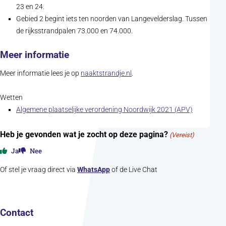
23 en 24.
Gebied 2 begint iets ten noorden van Langevelderslag. Tussen
de rijksstrandpalen 73.000 en 74.000.
Meer informatie
(opent in nieuw tabblad)
Meer informatie lees je op
naaktstrandje.nl
.
Wetten
(opent in 
Algemene plaatselijke verordening Noordwijk 2021 (APV)
Heb je gevonden wat je zocht op deze pagina?
(Vereist)
Ja
Nee
Of stel je vraag direct via
WhatsApp
of de Live Chat
Contact