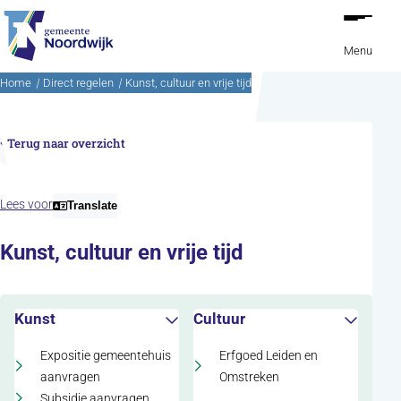
Ga naar de inhoud
Menu
Home
Direct regelen
Kunst, cultuur en vrije tijd
Terug naar overzicht
Lees voor
Translate
Kunst, cultuur en vrije tijd
Kunst
Cultuur
Expositie gemeentehuis
Erfgoed Leiden en
aanvragen
Omstreken
Subsidie aanvragen