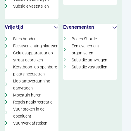
Subsidie vaststellen
Vrije tijd
Evenementen
Bijen houden
Beach Shuttle
Feestverlichting plaatsen
Een evenement
Geluidsapparatuur op
organiseren
straat gebruiken
Subsidie aanvragen
Kerstboom op openbare
Subsidie vaststellen
plaats neerzetten
Ligplaatsvergunning
aanvragen
Moestuin huren
Regels naaktrecreatie
Vuur stoken in de
openlucht
Vuurwerk afsteken