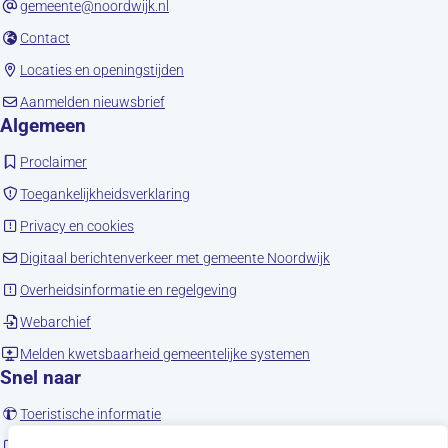
gemeente@noordwijk.nl
(opent in nieuw tabblad)
Contact
(opent in nieuw tabblad)
Locaties en openingstijden
(opent in nieuw tabblad)
Aanmelden nieuwsbrief
Algemeen
(opent in nieuw tabblad)
Proclaimer
(opent in nieuw tabblad)
Toegankelijkheidsverklaring
(opent in nieuw tabblad)
Privacy en cookies
(opent in nieuw tab
Digitaal berichtenverkeer met gemeente Noordwijk
(opent in nieuw tabblad)
Overheidsinformatie en regelgeving
(opent in nieuw tabblad)
Webarchief
(opent in nieuw tabbla
Melden kwetsbaarheid gemeentelijke systemen
Snel naar
(opent in nieuw tabblad)
Toeristische informatie
(opent in nieuw tabblad)
Noordwijk en social media